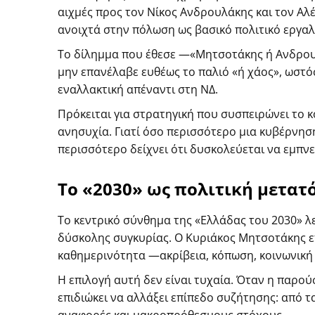
αιχμές προς τον Νίκος Ανδρουλάκης και τον Αλέ
ανοιχτά στην πόλωση ως βασικό πολιτικό εργαλ
Το δίλημμα που έθεσε —«Μητσοτάκης ή Ανδρου
μην επανέλαβε ευθέως το παλιό «ή χάος», ωστόσ
εναλλακτική απέναντι στη ΝΔ.
Πρόκειται για στρατηγική που συσπειρώνει το 
ανησυχία. Γιατί όσο περισσότερο μια κυβέρνησ
περισσότερο δείχνει ότι δυσκολεύεται να εμπν
Το «2030» ως πολιτική μετατ
Το κεντρικό σύνθημα της «Ελλάδας του 2030» λ
δύσκολης συγκυρίας. Ο Κυριάκος Μητσοτάκης ε
καθημερινότητα —ακρίβεια, κόπωση, κοινωνική 
Η επιλογή αυτή δεν είναι τυχαία. Όταν η παρού
επιδιώκει να αλλάξει επίπεδο συζήτησης: από τ
αναφορές και μακροπρόθεσμους στόχους.