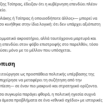
ξης Τσίπρας, έδειξαν ότι η κυβέρνηση επενδύει πλέον
είο.
λάκης ή Τσίπρας ή οποιοσδήποτε άλλος»— μπορεί να
ο κινήθηκε στην ίδια λογική: ότι δεν υπάρχει αξιόπιστη
κομματικό ακροατήριο, αλλά ταυτόχρονα μαρτυρά και
η επενδύει στον φόβο επιστροφής στο παρελθόν, τόσο
εύσει μόνο με το μέλλον που υπόσχεται.
όπιση
ειτούργησε ως προσπάθεια πολιτικής υπέρβασης της
πιχείρησε να μεταφέρει τη συζήτηση από την
πίεση— σε έναν πιο μακρινό και στρατηγικό ορίζοντα.
σα συγκυρία παράγει φθορά, η πολιτική ηγεσία συχνά
α άμεσα προβλήματα σε ένα «εθνικό σχέδιο» με ιστορικές