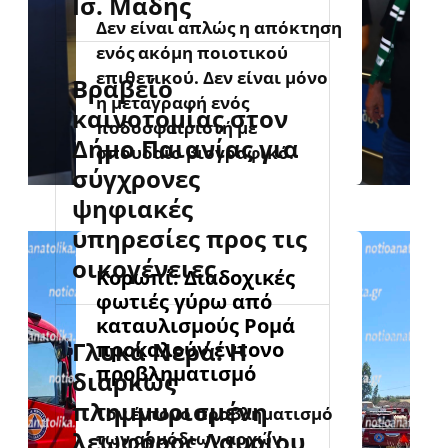
Ισ. Μάδης
Δεν είναι απλώς η απόκτηση
ενός ακόμη ποιοτικού
επιθετικού. Δεν είναι μόνο
Βραβείο
η μεταγραφή ενός
καινοτομίας στον
ποδοσφαιριστή με
Δήμο Παιανίας για
σπουδαίο βιογραφικό.
σύγχρονες
ψηφιακές
υπηρεσίες προς τις
οικογένειες
Κορωπί: Διαδοχικές
φωτιές γύρω από
καταυλισμούς Ρομά
Γλυκά Νερά: Η
προκαλούν έντονο
προβληματισμό
διαρκώς
πλημμυρισμένη
Τον έντονο προβληματισμό
λεωφόρος Λαυρίου
των αρμόδιων αρχών