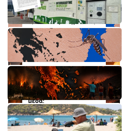
περιοχή της χώρας από τον
ιό του Δυτικού Νείλου,
εξελίσσεται με ταχύτατους
ρυθμούς η Ανατολική
Αττική, καθώς τα ...
Πέντε megafires μετά:
Έμαθε η Ελλάδα ή
απλώς απέκτησε
περισσότερα εναέρια
μέσα;
Για ακόμη ένα καλοκαίρι, η
Ελλάδα βρέθηκε
αντιμέτωπη με μια