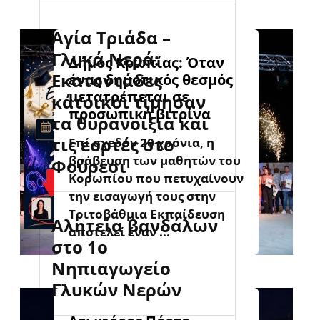
Αγία Τριάδα –
Γλυκά Νερά:
Δήμος Κρωπίας: Όταν
Εκατοντάδες
ένας δημοτικός θεσμός
μετατρέπεται σε
κάτοικοι τίμησαν
προσωπική βιτρίνα
τα θυρανοίξια και
τις εορτές στο
Επί σχεδόν 20 χρόνια, η
βράβευση των μαθητών του
Φούρεσι
Κορωπίου που πετυχαίνουν
την εισαγωγή τους στην
Τριτοβάθμια Εκπαίδευση
Αλητεία βανδάλων
αποτελεί έναν ...
στο 1ο
Νηπιαγωγείο
Γλυκών Νερών